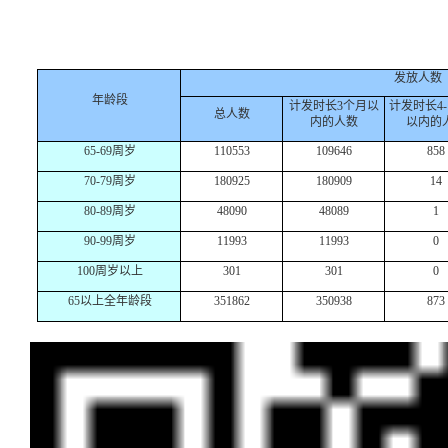
发放人数
年龄段
计发时长
3
个月以
计发时长
4
总人数
内的人数
以内的
65-69
周岁
110553
109646
858
70-79
周岁
180925
180909
14
80-89
周岁
48090
48089
1
90-99
周岁
11993
11993
0
100
周岁以上
301
301
0
65
以上全年龄段
351862
350938
873