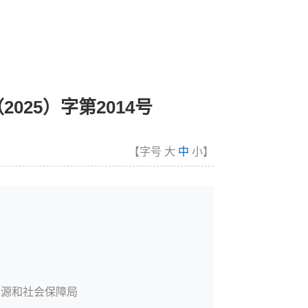
25）字第2014号
【字号
大
中
小
】
资源和社会保障局