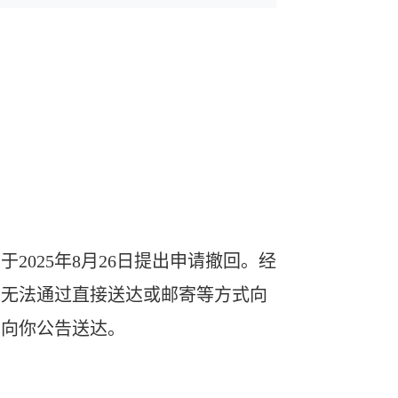
堂于
2025
年
8
月
26
日提出申请撤回。经
因无法通过直接送达或邮寄等方式向
现向你公告送达。