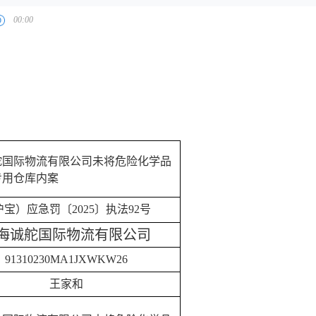
舵国际物流有限公司未将危险化学品
专用仓库内案
沪宝）应急罚〔
2025〕执法92号
海诚舵国际物流有限公司
91310230MA1JXWKW26
王家和