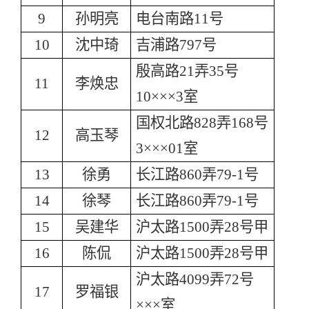
9
孙明亮
电台南路11号
10
沈中琦
吉浦路797号
殷高路21弄35号
11
李焕忠
10×××3室
国权北路828弄168号
12
高玉琴
3×××01室
13
徐勇
长江路860弄79-1号
14
徐琴
长江路860弄79-1号
15
吴建华
沪太路1500弄28号甲
16
陈侃
沪太路1500弄28号甲
沪太路4099弄72号
17
罗福银
×××室