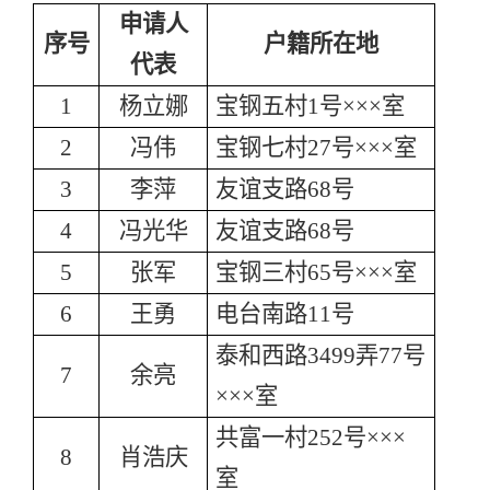
申请人
序号
户籍所在地
代表
1
杨立娜
宝钢五村1号×××室
2
冯伟
宝钢七村27号×××室
3
李萍
友谊支路68号
4
冯光华
友谊支路68号
5
张军
宝钢三村65号×××室
6
王勇
电台南路11号
泰和西路3499弄77号
7
余亮
×××室
共富一村252号×××
8
肖浩庆
室