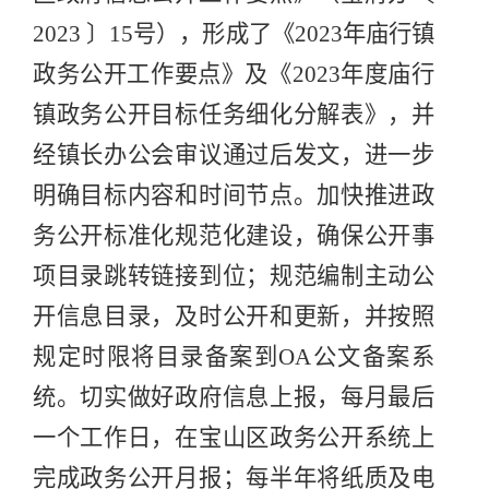
2023
〕
15
号
）
，
形成了
《
2023
年庙行镇
政务公开工作要点》及
《
202
3
年度庙行
镇政务公开目标任务细化分解表
》
，
并
经镇长办公会审议通过后发文
，进一步
明确
目标
内容
和
时间节点。
加快推进政
务公开标准化规范化建设，确保公开事
项目录跳转链接到位；规范
编制主动公
开信息目录
，
及时公开和更新，
并按照
规定时限
将目录备案到
OA
公文备案系
统
。切实做好政府信息上报，
每月
最后
一个工作日，在
宝山区政务公开系统
上
完成政务公开月报；
每半年将纸质及电