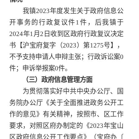
我镇
2023
年度发生关于政府信息公
开事务的行政复议件
1
件，后我镇于
2024
年
1
月
2
日
收到区政府行政复议决定
书【沪宝府复字（
2023
）第
1275
号】，
不予支持申请人申辩主张
；行政诉讼案
0
件；申诉举报案
0
件。
（三）政府信息管理方面
为贯彻落实好中共中央办公厅、国
务院办公厅《关于全面推进政务公开工
作的意见》有关精神，按照市、区
工作
要求，
对照区府办制定的
《
202
3
年宝山
区政府信息公开工作要点》
（
宝府办〔