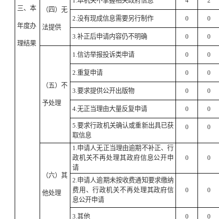
1.
本机关不掌握相关政府信息
4
2
三、本
（四）无
2.
没有现成信息需要另行制作
0
0
年度办
法提供
3.
补正后申请内容仍不明确
0
0
理结果
1.
信访举报投诉类申请
0
0
2.
重复申请
0
0
（五）不
3.
要求提供公开出版物
0
0
予处理
4.
无正当理由大量反复申请
0
0
5.
要求行政机关确认或重新出具已获
0
0
取信息
1.
申请人无正当理由逾期不补正、行
政机关不再处理其政府信息公开申
0
0
请
（六）其
2.
申请人逾期未按收费通知要求缴纳
费用、行政机关不再处理其政府信
0
0
他处理
息公开申请
3.
其他
0
0