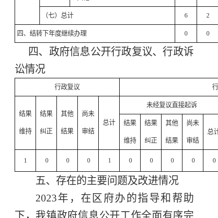
（七）总计
6
2
四、结转下年度继续办理
0
0
四、政府信息公开行政复议、行政诉
讼情况
行政复议
未经复议直接起诉
结果
结果
其他
尚未
总计
结果
结果
其他
尚未
维持
纠正
结果
审结
总
维持
纠正
结果
审结
1
0
0
0
1
0
0
0
0
0
五、存在的主要问题及改进情况
2023
年
，在
区府办
的指导和帮助
下，我镇政府信息公开工作
全面有序完