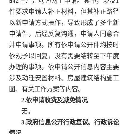
的
2
件）
，均为网上申请
。
其中，涉及
1
件
要求
申请人补正材料
，但其补正
路径
以新申请方式操作，导致形成了
多
个
新
申请
件
，后经
反复
沟通，
申请人同意
合
并
申请事项。
所有依申请公开件均按时
依规予以回复，没有需要结转至下年度
办理的事项。依申请公开信息内容
主要
涉及动迁安置材料、房屋建筑结构施工
图、有关工作方案等内容。
2.
依申请收费及减免情况
无。
3.
政府信息公开行政复议、行政诉讼
情况