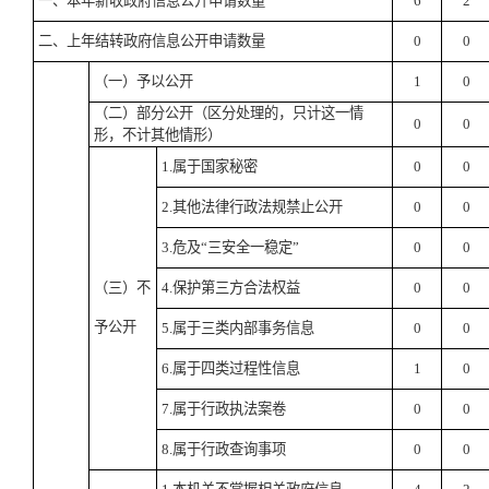
一、本年新收政府信息公开申请数量
6
2
二、上年结转政府信息公开申请数量
0
0
（一）予以公开
1
0
（二）部分公开
（区分处理的，只计这一情
0
0
形，不计其他情形）
1.
属于国家秘密
0
0
2.
其他法律行政法规禁止公开
0
0
3.
危及
“
三安全一稳定
”
0
0
（三）不
4.
保护第三方合法权益
0
0
予公开
5.
属于三类内部事务信息
0
0
6.
属于四类过程性信息
1
0
7.
属于行政执法案卷
0
0
8.
属于行政查询事项
0
0