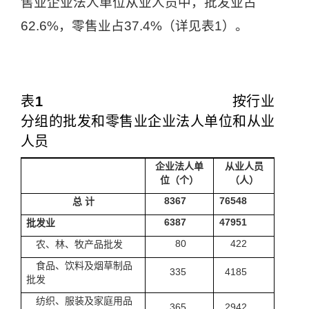
售业企业法人单位从业人员中，批发业占
62.6%
，零售业占
37.4%
（详见表
1
）。
表
1
按行业
分组的批发和零售业企业法人单位和从业
人员
企业法人单
从业人员
位（个）
（人）
8367
76548
总
计
6387
47951
批发业
80
422
农、林、牧产品批发
食品、饮料及烟草制品
335
4185
批发
纺织、服装及家庭用品
365
2942