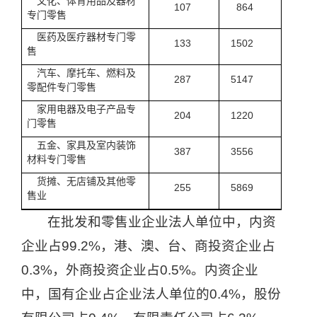
文化、体育用品及器材
107
864
专门零售
医药及医疗器材专门零
133
1502
售
汽车、摩托车、燃料及
287
5147
零配件专门零售
家用电器及电子产品专
204
1220
门零售
五金、家具及室内装饰
387
3556
材料专门零售
货摊、无店铺及其他零
255
5869
售业
在批发和零售业企业法人单位中，内资
企业占
99.2%
，港、澳、台、商投资企业占
0.3%
，外商投资企业占
0.5%
。内资企业
中，国有企业占企业法人单位的
0.4%
，股份