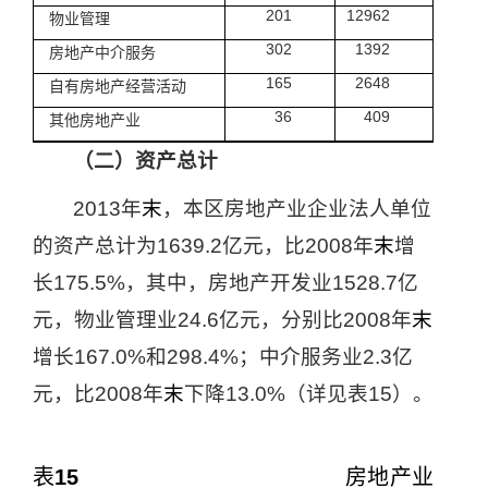
201
12962
物业管理
302
1392
房地产中介服务
165
2648
自有房地产经营活动
36
409
其他房地产业
（二）资产总计
2013
年
末
，本区房地产业企业法人单位
的资产总计为
1639.2
亿元，比
2008
年
末
增
长
175.5%
，其中，房地产开发业
1528.7
亿
元，物业管理业
24.6
亿元，分别比
2008
年
末
增长
167.0%
和
298.4%
；中介服务业
2.3
亿
元，比
2008
年
末
下降
13.0%
（详见表
15
）。
表
15
房地产业