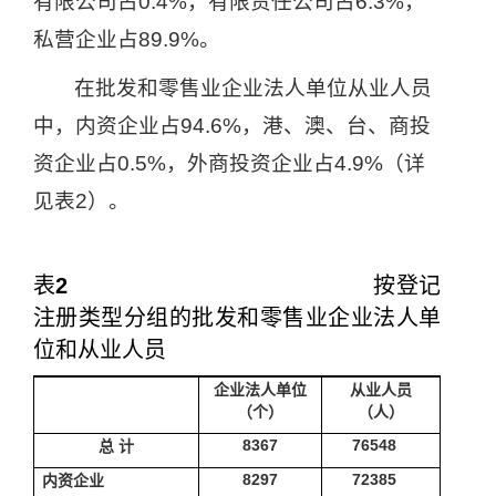
有限公司占
0.4%
，有限责任公司占
6.3%
，
私营企业占
89.9%
。
在批发和零售业企业法人单位从业人员
中，内资企业占
94.6%
，港、澳、台、商投
资企业占
0.5%
，外商投资企业占
4.9%
（详
见表
2
）。
表
2
按登记
注册类型分组的批发和零售业企业法人单
位和从业人员
企业法人单位
从业人员
（个）
（人）
8367
76548
总
计
8297
72385
内资企业