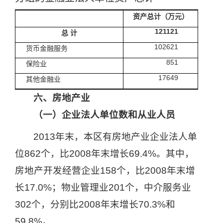
资产总计（万元）
121121
总
计
102621
货币金融服务
851
保险业
17649
其他金融业
六、房地产业
（一）企业法人单位数和从业人员
2013
年末，本区有房地产业企业法人单
位
862
个，比
2008
年末增长
69.4%
。其中，
房地产开发经营企业
158
个，比
2008
年末增
长
17.0%
；物业管理业
201
个，中介服务业
302
个，分别比
2008
年末增长
70.3%
和
59.8%
。