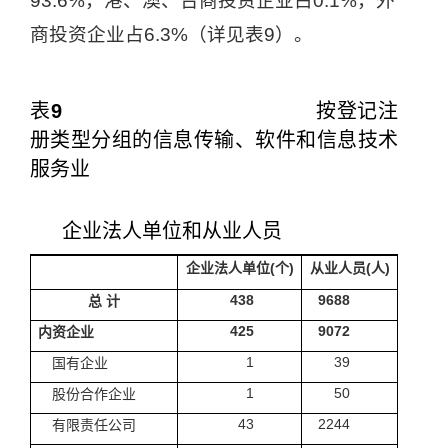
93.6%
，港、澳、台商投资企业占
0.1%
，外
商投资企业占
6.3%
（详见表
9
）。
表
9
按登记注
册类型分组的信息传输、软件和信息技术
服务业
企业法人单位和从业人员
企业法人单位
(
个
)
从业人员
(
人
)
438
9688
总
计
425
9072
内资企业
1
39
国有企业
1
50
股份合作企业
43
2244
有限责任公司