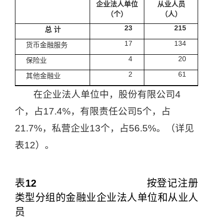
企业法人单位
从业人员
（个）
（人）
23
215
总
计
17
134
货币金融服务
4
20
保险业
2
61
其他金融业
在企业法人单位中，股份有限公司
4
个，占
17.4%
，有限责任公司
5
个，占
21.7%
，私营企业
13
个，占
56.5%
。（详见
表
12
）。
表
12
按登记注册
类型分组的金融业企业法人单位和从业人
员