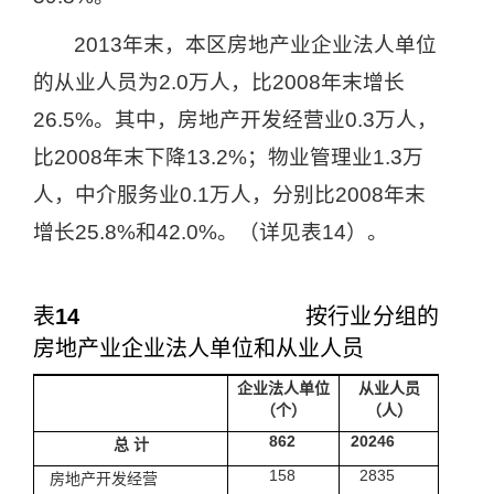
2013
年末，本区房地产业企业法人单位
的从业人员为
2.0
万人，比
2008
年末增长
26.5%
。其中，房地产开发经营业
0.3
万人，
比
2008
年末下降
13.2%
；物业管理业
1.3
万
人，中介服务业
0.1
万人，分别比
2008
年末
增长
25.8%
和
42.0%
。（详见表
14
）。
表
14
按行业分组的
房地产业企业法人单位和从业人员
企业法人单位
从业人员
（个）
（人）
862
20246
总
计
158
2835
房地产开发经营