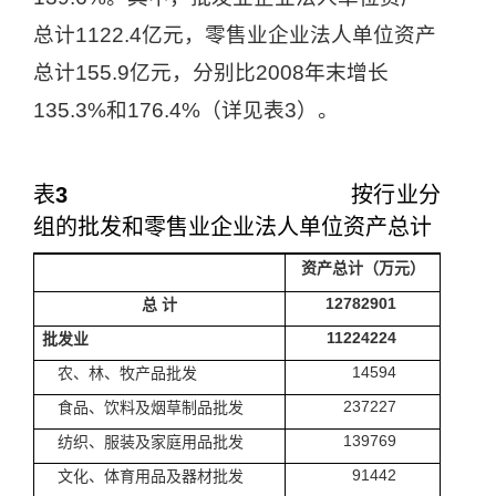
总计
1122.4
亿元，零售业企业法人单位资产
总计
155.9
亿元，分别比
2008
年末增长
135.3%
和
176.4%
（详见表
3
）。
表
3
按行业分
组的批发和零售业企业法人单位资产总计
资产总计（万元）
12782901
总
计
11224224
批发业
14594
农、林、牧产品批发
237227
食品、饮料及烟草制品批发
139769
纺织、服装及家庭用品批发
91442
文化、体育用品及器材批发