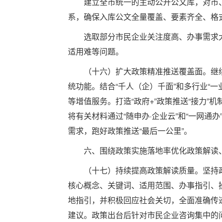
建立全市统一的主动公开公文库，对市、
系，确保入库公文全量覆盖、要素齐全、格
选取部分市民企业关注度高、办事需求大
适用难等问题。
（十六）扩大政策精准推送覆盖面。继续依
统功能。结合“千人（企）千面”和多行业“
等增值服务。打造“政府+”政策推送“接力
将有关材料通过“随申办·企业云”和“一网
需求，跑好政策推送“最后一公里”。
六、围绕政策实施落地率优化政策解读
（十七）持续提高政策解读质量。坚持政策
核心概念、关键词、适用范围、办事指引、
地指引，并积极回应社会关切，全面准确传
建议。政策出台后针对市民企业咨询集中的