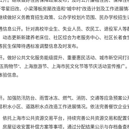
开零星旧改、小梁薄板房屋改造和“城中村”改造计划及工作进展
继续做好义务教育招生政策、公办学校划片范围、民办学校招生
信息公开。针对高校毕业生、失业人员、农民工、退役军人等群
。动态更新新建养老床位、社区综合为老服务中心、社区长者食
等民生保障待遇标准调整信息及时发布。
。做好公共文化服务能级提升、重要惠民活动、城市新空间打造
购物节”、上海旅游节、上海市民文化节等节庆活动宣传推广。深化
体验信息。
。加强防汛防台、雨雪冰冻、燃气、消防、交通等应急预案公开
易积水小区、道路积水点改造工作进展情况。依法完善餐饮企业
依托上海市公共资源交易平台，持续完善公共资源交易和配置领
、房屋征收安置补偿方案等事项，通过分配结果公示与存档备查