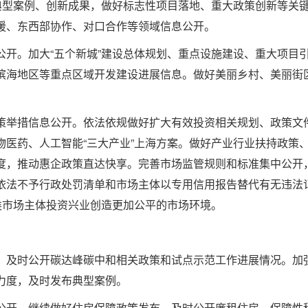
、典型案例、创新成果，做好标志性项目落地、重大政策创新等关
援、东西部协作、对口合作等领域信息公开。
。加大“五个新城”建设总体规划、重点设施建设、重大项目
滨海地区等重点区域开发建设进展信息。做好美丽乡村、美丽街
举措信息公开。依法依规做好扩大有效投资相关规划、政策文件
物医药、人工智能“三大产业”上海方案。做好产业行业扶持政策
度，推动惠企政策直达快享。完善市场监管规则和标准集中公开
依法不予行政处罚清单和市场主体以专用信用报告替代有无违法
类市场主体投资兴业创造更加公平的市场环境。
及时公开碳达峰碳中和相关政策和试点示范工作进展情况。加
力度，及时发布典型案例。
开。继续做好住房保障政策发布，及时公开廉租住房、保障性租