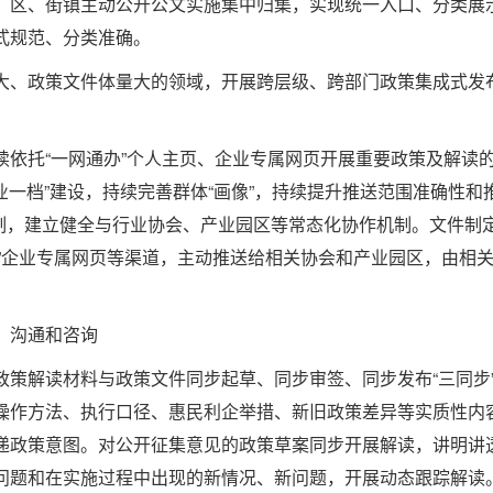
区、街镇主动公开公文实施集中归集，实现统一入口、分类展示
式规范、分类准确。
、政策文件体量大的领域，开展跨层级、跨部门政策集成式发布
托“一网通办”个人主页、企业专属网页开展重要政策及解读的
一业一档”建设，持续完善群体“画像”，持续提升推送范围准确性
”机制，建立健全与行业协会、产业园区等常态化协作机制。文件
通办”企业专属网页等渠道，主动推送给相关协会和产业园区，由
、沟通和咨询
解读材料与政策文件同步起草、同步审签、同步发布“三同步”
操作方法、执行口径、惠民利企举措、新旧政策差异等实质性内
递政策意图。对公开征集意见的政策草案同步开展解读，讲明讲
问题和在实施过程中出现的新情况、新问题，开展动态跟踪解读