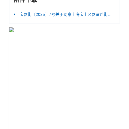
附件下载
宝友街〔2025〕7号关于同意上海宝山区友谊路街道社会综合协管服务中心有效期延续及法定代表人变更的批复.pdf