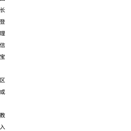
长
登
理
信
宝
区
或
教
入