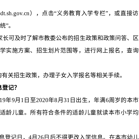
dt.sh.gov.cn
）
，点击“义务教育入学专栏”，或直接访
统”。
童家长可及时了解市教委公布的招生政策和政策问答、区
学实施方案、招生划片范围等，进行网上报名，查询
询有关招生政策，办理子女入学报名等相关手续。
息登记？
19
年
9
月
1
日至
2020
年
8
月
31
日出生，年满
6
周岁的本市
适龄儿童。所有符合条件的适龄儿童就读本市小学均
息登记日，
4
月
26
日后不得更改入学信息。在本市幼儿