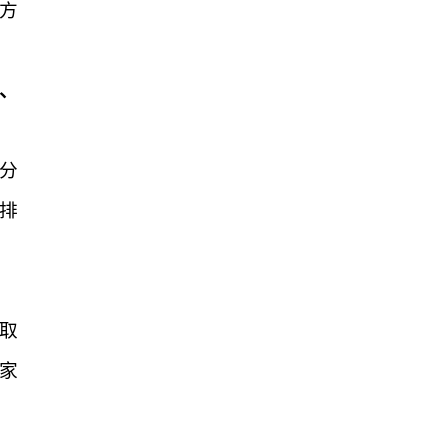
方
、
分
排
取
家