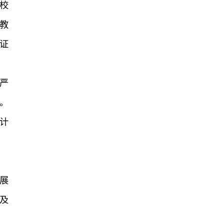
校
教
证
。
严
。
计
展
及