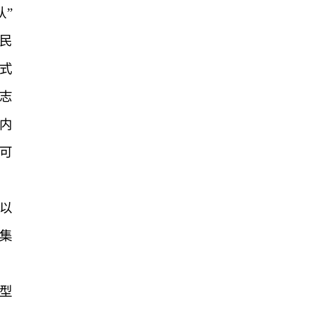
认”
民
式
志
内
可
以
集
型