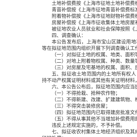
土地补偿费按
《上海市征地土地补偿费
青苗补偿按
《上海市征地青苗补偿费标
附着物补偿
按
《上海市征地财物补偿费
房屋补偿按
《上海市征收集体土地房屋
被征地农业人员就业和社会保障按照
《
四、调查确认：
本公告发布后，
上海市宝山区建设用地
等
在拟征地范围内组织开展下列调查确认工
（一）对拟征土地的权属、地类、面积
（二）对地上附着物权属、种类、数量
（三）对房屋及宅基地的权属、面积、
五、拟征收土地范围内的土地所有权人
持不动产权属证明材料或其他有关证明材料
六、本公告公布后，拟征地范围内应当
（一）不得抢栽、抢种农作物；
（二）不得新建、改建、扩建建筑物、
（三）不得突击装修房屋；
（
四
）拟征地范围内已取得建房批准文
（
五
）不得从事其他不当增加补偿费用
违反上述规定实施的，不予补偿。
七、拟征收农村集体土地经济组织及其