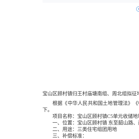
宝山区顾村镇归王村庙塘南组、周北组
拟征
根据《中华人民共和国土地管理法》《
下。
项目名称：
宝山区顾村镇
C5单元收储地块
一、位置：
宝山区顾村镇
东至韶山路、
二、用途：
三类住宅组团用地
三、补偿标准：