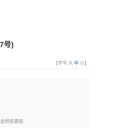
7号)
【字号
大
中
小
】
和自然资源局