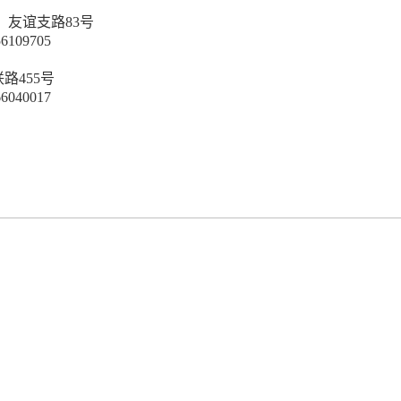
：友谊支路
83号
56109705
联路
455号
66040017