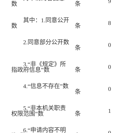
9
数
条
其中：1.同意公开
8
数
条
2.同意部分公开数
0
条
3.“非《规定》所
0
指政府信息”数
条
4.“信息不存在”数
0
条
5.“非本机关职责
1
权限范围”数
条
6.“申请内容不明
0