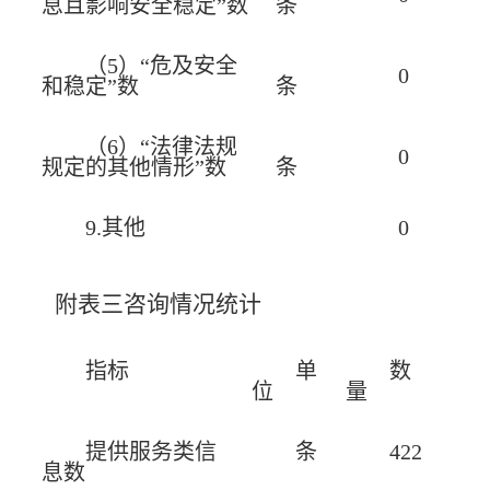
息且影响安全稳定”数
条
（5）“危及安全
0
和稳定”数
条
（6）“法律法规
0
规定的其他情形”数
条
9.其他
0
附表三咨询情况统计
指标
单
数
位
量
提供服务类信
条
422
息数