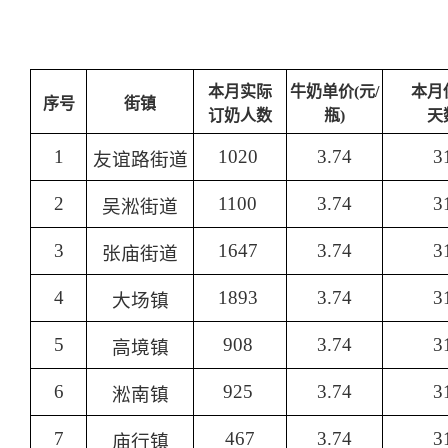
本月实际
牛奶单价(元/
本月
序号
街镇
订奶人数
瓶)
天
1
1020
3.74
3
友谊路街道
2
1100
3.74
3
吴淞街道
3
1647
3.74
3
张庙街道
4
1893
3.74
3
大场镇
5
908
3.74
3
高境镇
6
925
3.74
3
淞南镇
7
467
3.74
3
庙行镇