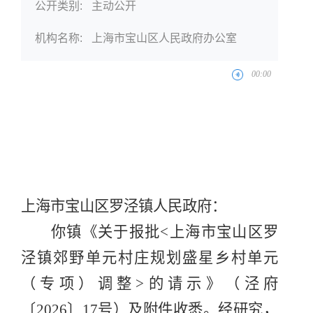
公开类别:
主动公开
机构名称:
上海市宝山区人民政府办公室
上海市宝山区
罗泾
镇人民政府
：
你镇《关
于报批
<
上海市宝山区罗
泾镇郊野单元村庄规划盛星乡村单元
（专项）调整
>
的请示》（泾府
〔
202
6
〕
17
号）及附件收悉。经研究，