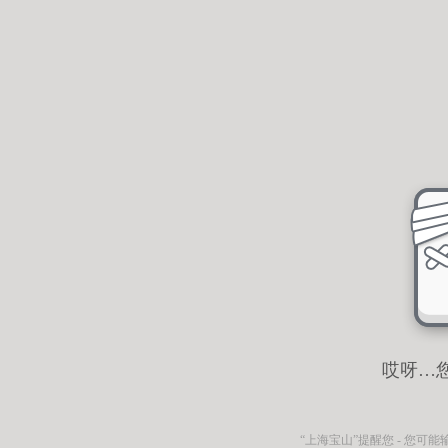
哎呀…
“上海宝山”
提醒您 - 您可