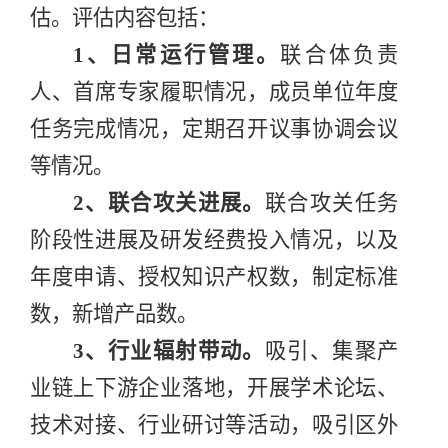
估。
评估内容包括：
1
、
日常
运行管理
。
联合体负责
人、首席专家履职情况，成员单位年度
任务完成情况，定期召开议事协调会议
等
情况
。
2
、
联合攻关进展
。
联合攻关任务
阶段性进展及研发经费投入情况，以及
年度申请、授权知识产权数，制定标准
数，
新增产品数
。
3
、
行业辐射带动
。
吸引、集聚产
业链上下游企业落地，
开展
学术论坛
、
技术对接
、行业研讨等活动，吸引区外