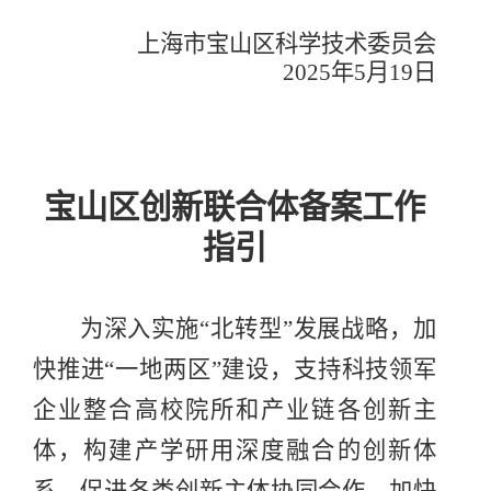
上海市宝山区科学技术委员会
20
25
年
5
月
19
日
宝山区创新联合体备案工作
指引
为
深入实施
“
北转型
”
发展战略，加
快
推进
“
一地两区
”
建设，
支持科技领军
企业整合高校院所和产业链各创新主
体，
构建产学研用深度融合的创新体