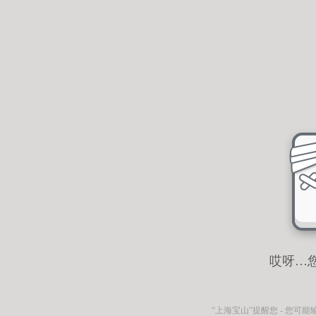
哎呀…
“上海宝山”
提醒您 - 您可