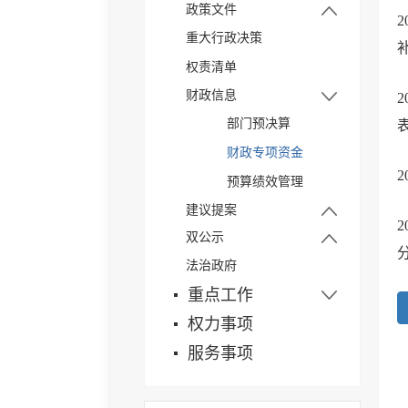
政策文件
政府信息公开年报
重大行政决策
党政混合信息
依申请公开
权责清单
街镇园区文件
财政信息
部门预决算
财政专项资金
预算绩效管理
建议提案
双公示
区级建议结果公开
法治政府
行政处罚
重点工作
权力事项
服务事项