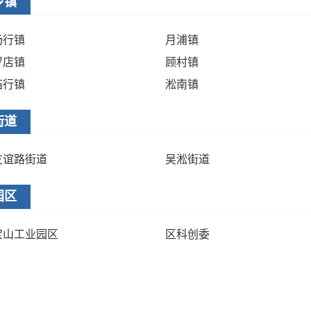
乡镇
杨行镇
月浦镇
罗店镇
顾村镇
庙行镇
淞南镇
街道
友谊路街道
吴淞街道
园区
宝山工业园区
区科创委