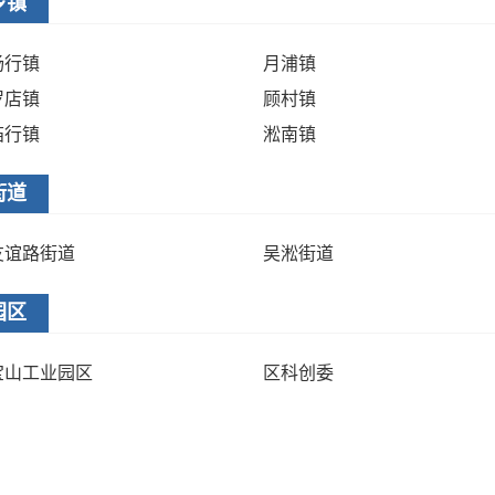
乡镇
杨行镇
月浦镇
罗店镇
顾村镇
庙行镇
淞南镇
街道
友谊路街道
吴淞街道
园区
宝山工业园区
区科创委