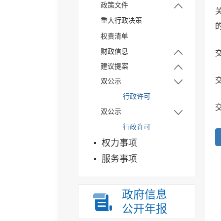
政策文件
政府信息公开年报
重大行政决策
政策解读
依申请公开
权责清单
政策解读
财政信息
交
建议提案
部门预决算
交
双公示
区级建议结果公开
预算绩效管理
行政许可
区级建议结果公开
双公示
区级建议结果公开
行政许可
区级提案结果公开
权力事项
区级提案结果公开
服务事项
区级提案结果公开
政府信息
公开年报